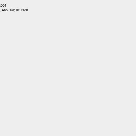
2004
., Abb. s/w, deutsch