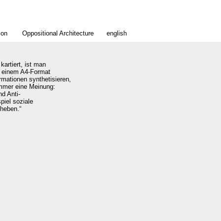
ion
Oppositional Architecture
english
artiert, ist man
f einem A4-Format
rmationen synthetisieren,
immer eine Meinung:
nd Anti-
piel soziale
heben.“