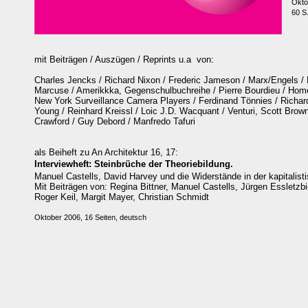
Okto
60 S
mit Beiträgen / Auszügen / Reprints u.a von:
Charles Jencks / Richard Nixon / Frederic Jameson / Marx/Engels / 
Marcuse / Amerikkka, Gegenschulbuchreihe / Pierre Bourdieu / Home
New York Surveillance Camera Players / Ferdinand Tönnies / Richard
Young / Reinhard Kreissl / Loic J.D. Wacquant / Venturi, Scott Brown
Crawford / Guy Debord / Manfredo Tafuri
als Beiheft zu An Architektur 16, 17:
Interviewheft: Steinbrüche der Theoriebildung.
Manuel Castells, David Harvey und die Widerstände in der kapitalist
Mit Beiträgen von: Regina Bittner, Manuel Castells, Jürgen Essletzbi
Roger Keil, Margit Mayer, Christian Schmidt
Oktober 2006, 16 Seiten, deutsch