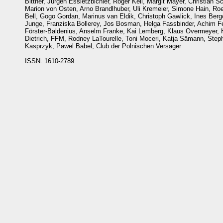
Bittner, Jürgen Essletzbichler, Roger Keil, Margit Mayer, Christian
Marion von Osten, Arno Brandlhuber, Uli Kremeier, Simone Hain, Ro
Bell, Gogo Gordan, Marinus van Eldik, Christoph Gawlick, Ines Berg
Junge, Franziska Bollerey, Jos Bosman, Helga Fassbinder, Achim Fe
Förster-Baldenius, Anselm Franke, Kai Lemberg, Klaus Overmeyer, 
Dietrich, FFM, Rodney LaTourelle, Toni Moceri, Katja Sämann, Step
Kasprzyk, Pawel Babel, Club der Polnischen Versager
ISSN: 1610-2789